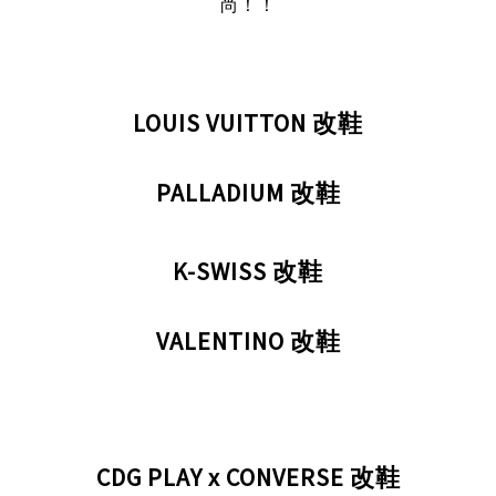
尚！！
LOUIS VUITTON 改鞋
PALLADIUM
改鞋
K-SWISS
改鞋
VALENTINO
改鞋
CDG PLAY x CONVERSE
改鞋