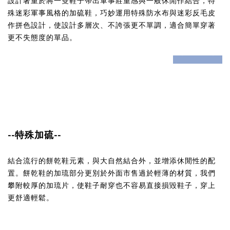
設計著重於將一雙鞋子帶出軍事莊重感與一般休閒作結合，特
殊迷彩軍事風格的加硫鞋，巧妙運用特殊防水布與迷彩反毛皮
作
拼色設計
，使設計多層次、不誇張更不單調，適合簡單穿著
更不失態度的單品。
prev
next
--特殊加硫--
結合流行的餅乾鞋元素，與大自然結合外，並增添休閒性的配
置。
餅乾鞋的加琉部分更別於外面市售過於輕薄的材質，我們
攀附較厚的加琉片，使鞋子耐穿也不容易直接損毀鞋子，穿上
更舒適輕鬆。