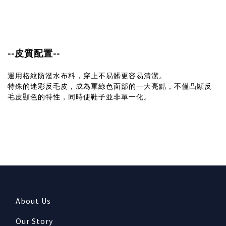
--皮質配置--
運用格紋防潑水布料，穿上不易髒更容易清潔。
特殊的迷彩反毛皮，成為軍綠色面部的一大亮點，不僅凸顯反
毛皮顯色的特性，同時使鞋子並非單一化。
About Us
Our Story