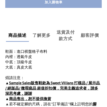
加入購物車
送貨及付
商品描述
了解更多
顧客評價
款方式
鞋面：進口棋盤格子布料
內裡：透氣牛皮
中底：頂級牛皮
大底：真皮大底
煩請注意：
▲
Sample Sales販售鞋款為 Sweet Villians 打樣品 / 展示品 
/ 絕版品/ 微瑕疵品 超值折扣價，完美主義追求者，請多
深思考慮，謝謝
▲
商品售出，恕不提供換貨
▲
若不確定腳的尺碼，請在"訂單備註"欄上註明您的
腳