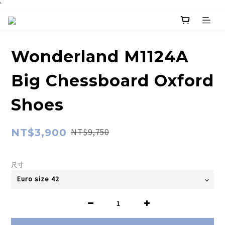
`
Wonderland M1124A
Big Chessboard Oxford
Shoes
NT$3,900
NT$9,750
尺寸