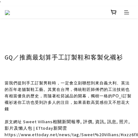
`
GQ／推薦最划算手工訂製鞋和客製化襯衫
當我們提到手工訂
製男鞋時，一定會立刻聯想到來自義大利、英法
的
百年老舖製鞋工藝。其實在台灣，傳統鞋匠師傅們的工法技術也
有相當優良的歷史，而隨著松菸誠品的開幕，獨樹一格的PO_I訂製
襯衫迷你工坊也受到許多人的注目，如果喜歡高質感但又不想花大
錢
Sweet Villians相關新聞報導, 評價, 資訊, 訊息, 照片,
原文網址
影片及懶人包 | ETtoday新聞雲
https://www.ettoday.net/news/tag/Sweet%20Villians/#ixzz6f