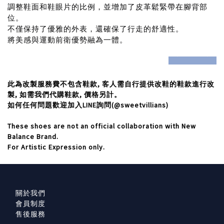
調整鞋面和鞋眼片的比例，並增加了皮革鬆緊帶在腳背部
位。
不僅保持了優雅的外表，還確保了行走的舒適性。
將美感與運動前衛優勢融為一體。
prev
next
此為改製服務費不包含鞋款,
客人需自行提供改鞋的鞋款進行改
製,
如需我們代購鞋款,
價格另計。
如何任何問題歡迎加入LINE
詢問(@sweetvillians)
These shoes are not an official collaboration with New
Balance Brand.
For Artistic Expression only.
關於我們
會員制度
售後服務