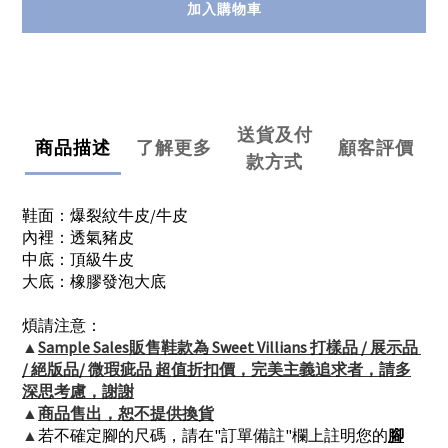
加入購物車
送貨及付
商品描述
了解更多
顧客評價
款方式
鞋面：爆裂紋牛皮/牛皮
內裡：透氣豬皮
中底：頂級牛皮
大底：橡膠發泡大底
煩請注意：
▲
Sample Sales販售鞋款為 Sweet Villians 打樣品 / 展示品 
/ 絕版品/ 微瑕疵品 超值折扣價，完美主義追求者，請多
深思考慮，謝謝
▲
商品售出，恕不提供換貨
▲
若不確定腳的尺碼，請在"訂單備註"欄上註明您的
腳