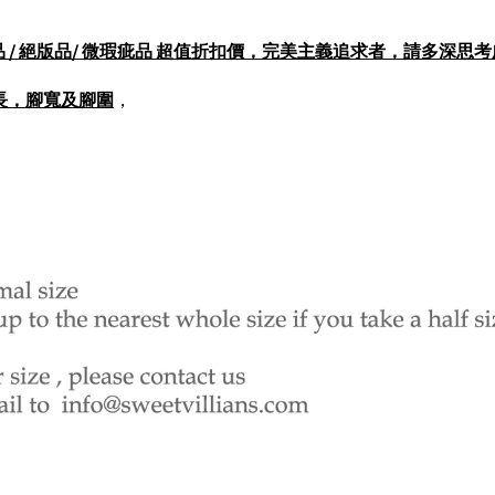
打樣品 / 展示品 / 絕版品/ 微瑕疵品 超值折扣價，完美主義追求者，請多深
長，腳寬及腳圍
，