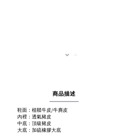
商品描述
鞋面：植鞣牛皮/牛麂皮
內裡：透氣豬皮
中底：頂級豬皮
大底：加硫橡膠大底