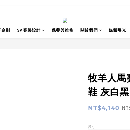
子企劃
SV 客製設計
保養與維修
關於我們
媒體曝光
牧羊人馬
鞋 灰白黑
NT$4,140
NT
尺寸