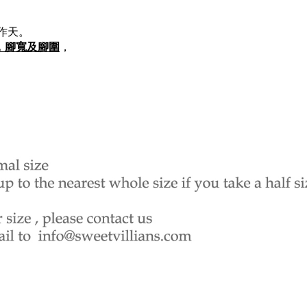
作天。
，腳寬及腳圍
，