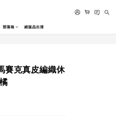
部落格
絕版品出清
馬賽克真皮編織休
紫橘