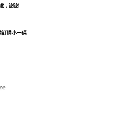
思考慮，謝謝
，請訂購小一碼