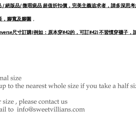
打樣品 / 展示品 / 絕版品/ 微瑕疵品 超值折扣價，完美主義追求者，請多深
長，腳寬及腳圍
，
rse尺寸訂購(例如：原本穿#42的，可訂#42) 不習慣穿襪子