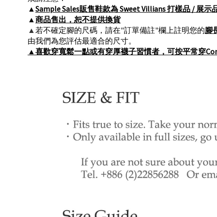
▲
Sample Sales販售鞋款為 Sweet Villians 
▲
商品售出，恕不提供換貨
▲
若不確定腳的尺碼，請在"訂單備註"欄上註明您的
腳
由我們為您評估最適合的尺寸。
▲
喜歡穿寬鬆一點或有穿厚襪子習慣者，可按平常穿Conve