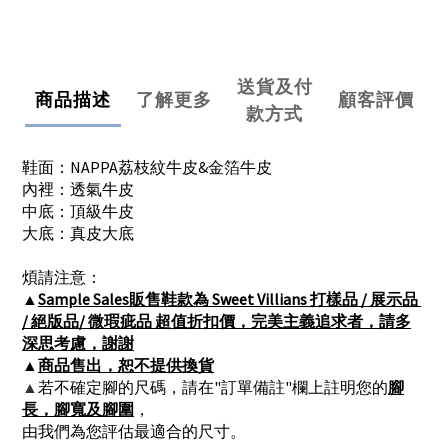
送貨及付
商品描述
了解更多
顧客評價
款方式
鞋面：NAPPA荔枝紋牛皮&金箔牛皮
內裡：透氣牛皮
中底：頂級牛皮
大底：真皮大底
煩請注意：
▲
Sample Sales販售鞋款為 Sweet Villians 打樣品 / 展示品 
/ 絕版品/ 微瑕疵品 超值折扣價，完美主義追求者，請多
深思考慮，謝謝
▲
商品售出，恕不提供換貨
▲
若不確定腳的尺碼，請在"訂單備註"欄上註明您的
腳
長，腳寬及腳圍
，
由我們為您評估最適合的尺寸。