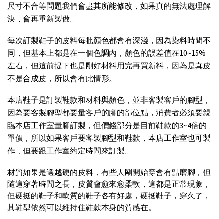
尺寸不合等問題我們會盡其所能修改，如果真的無法處理解
決，會再重新製做。
每次訂製鞋子的皮料每批顏色都會有深淺，因為染料時間不
同，但基本上都是在一個色調內，顏色的誤差值在
10
~
15
%
左右，但這前提下也是剛好材料用完再買新料，因為是真皮
不是合成皮，所以會有此情形。
本店鞋子是訂製鞋款和材料與顏色，並非客製客戶的腳型，
因為要客製腳型都要量客戶的腳的部位點，消費者必須要親
臨本店工作室量腳訂製，但價錢部分是目前鞋款的
3
~
4
倍的
單價，所以如果客戶要客製腳型和鞋款，本店工作室也可製
作，但要跟工作室約定時間來訂製。
材質如果是選越硬的皮料，有些人剛開始穿會有點磨腳，但
隨這穿著時間之長，皮質會愈來愈柔軟，這都是正常現象，
但硬挺的鞋子和軟質的鞋子各有好處，硬挺鞋子，穿久了，
其鞋型依然可以維持住鞋款本身的質感在。