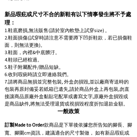
新品瑕疪或尺寸不合的新鞋有以下情事發生將不予處
理：
1.
鞋底磨損
,
無法販售
(
請於室內軟墊上試穿size
)
。
2.
鞋面損傷
(
試穿時請注意不需要蹲下凹折鞋款，若已損傷鞋
面，則無法更換
)
。
3.
鞋面，內裡
&
中底髒汙。
4.
鞋頭已經楦過。
5.
鞋子附屬配件
/
贈品短缺。
6.
收到瑕疵時請立即連絡我們。
7.
請將商品無損並完整包裝
,
外盒勿損毀
,
並以廠商寄送時的
包裝再原封備妥若紙箱已遺失
,
請於商品外盒上再包裝
,
勿直
接讓商品原廠外盒黏貼宅配單或書寫文字
,
原廠外盒損毀或
是商品缺件
,
將無法受理退貨或視損毀程度折扣退款金額。
一般政策
訂製
Made to Order
款商品是下單後依據您所告知的腳長、腳
寬、腳圍
cm
資訊，建議適合的尺寸製做， 如有新品瑕疪或