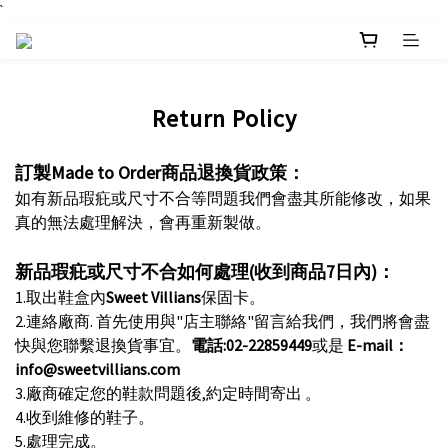
`
Return Policy
訂製Made to Order
商品退換貨政策：
如有新品瑕疪或尺寸不合等問題我們會盡其所能修改，如果
真的無法處理解決，會再重新製做。
新品瑕疪或尺寸不合如何處理
(
收到商品
7
日內
)
：
1.
取出鞋盒內
Sweet Villians
保固卡。
2.
連絡廠商.
首先
使用與"店主聯絡"留言給我們
，
我們將會盡
快與您聯繫退換貨事宜。
電話
:02-22859449
或是
E-mail：
info@sweetvillians.com
3.
廠商確定您的鞋款問題後
,
約定時間寄出 。
4.
收到維修的鞋子。
5.處
理完成
。