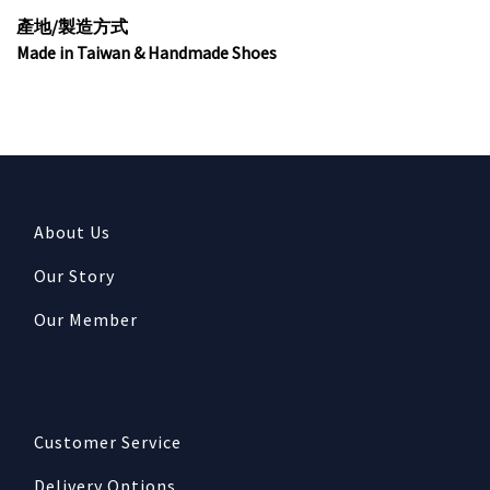
產地
/
製造方式
Made in Taiwan & Handmade Shoes
About Us
Our Story
Our Member
Customer Service
Delivery Options