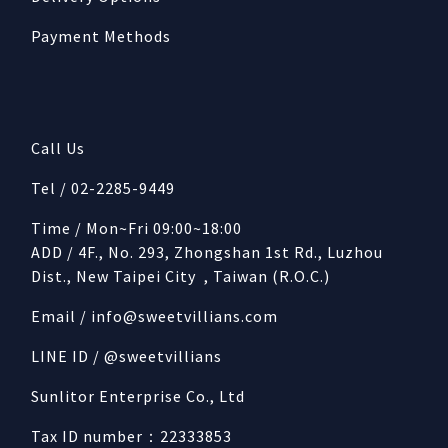
Payment Methods
Call Us
Tel / 02-2285-9449
Time / Mon~Fri 09:00~18:00
ADD / 4F., No. 293, Zhongshan 1st Rd., Luzhou
Dist., New Taipei City , Taiwan (R.O.C.)
Email /
info@sweetvillians.com
LINE ID / @sweetvillians
Sunlitor Enterprise Co., Ltd
Tax ID number：22333853